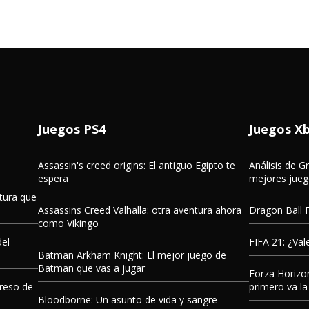
Juegos PS4
Juegos X
Assassin's creed origins: El antiguo Egipto te
Análisis de G
espera
mejores juego
tura que
Assassins Creed Valhalla: otra aventura ahora
Dragon Ball F
como Vikingo
del
FIFA 21: ¿Val
Batman Arkham Knight: El mejor juego de
Batman que vas a jugar
Forza Horizo
greso de
primero va la
Bloodborne: Un asunto de vida y sangre